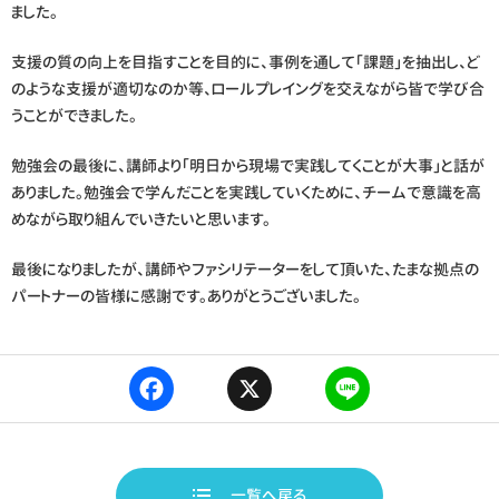
ました。
支援の質の向上を目指すことを目的に、事例を通して「課題」を抽出し、ど
のような支援が適切なのか等、ロールプレイングを交えながら皆で学び合
うことができました。
勉強会の最後に、講師より「明日から現場で実践してくことが大事」と話が
ありました。勉強会で学んだことを実践していくために、チームで意識を高
めながら取り組んでいきたいと思います。
最後になりましたが、講師やファシリテーターをして頂いた、たまな拠点の
パートナーの皆様に感謝です。ありがとうございました。
F
X
L
a
i
c
n
e
e
b
一覧へ戻る