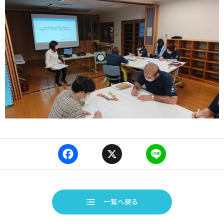
F
X
L
a
i
c
n
e
e
b
一覧へ戻る
o
o
k